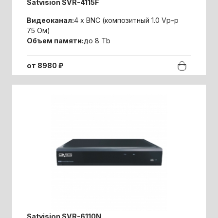
Satvision SVR-4115F
Видеоканал:
4 x BNC (композитный 1.0 Vp-p
75 Ом)
Объем памяти:
до 8 Tb
от 8980 ₽
Satvision SVR-6110N