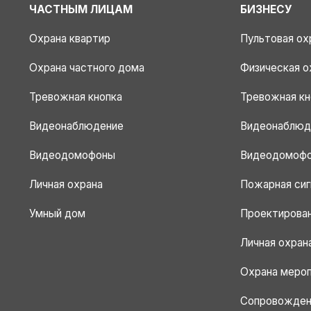
ЧАСТНЫМ ЛИЦАМ
БИЗНЕСУ
Охрана квартир
Пультовая ох
Охрана частного дома
Физическая о
Тревожная кнопка
Тревожная кн
Видеонаблюдение
Видеонаблюд
Видеодомофоны
Видеодомоф
Личная охрана
Пожарная сиг
Умный дом
Проектирова
Личная охран
Охрана меро
Сопровожден