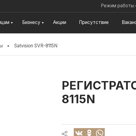
Jump to navigation
Режим работы 
ицам
Бизнесу
Акции
Присутствие
Вакан
ры
Satvision SVR-8115N
РЕГИСТРАТО
8115N