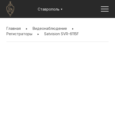
Jump to navigation
Ставрополь
ВЫ
ЗДЕСЬ
Главная
Видеонаблюдение
Регистраторы
Satvision SVR-6115F