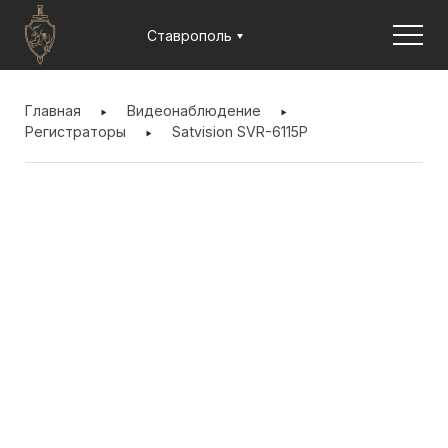
Jump to navigation
Ставрополь
ВЫ
ЗДЕСЬ
Главная
Видеонаблюдение
Регистраторы
Satvision SVR-6115P