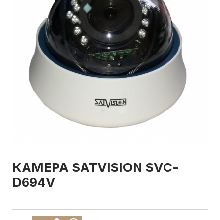
КАМЕРА SATVISION SVС-
D694V