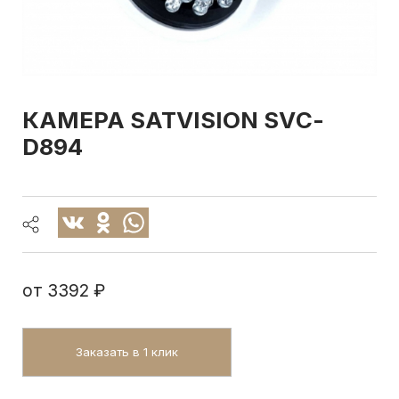
КАМЕРА SATVISION SVС-
D894
от
3392 ₽
Заказать в 1 клик