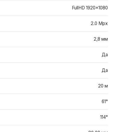
FullHD 1920x1080
2.0 Mpx
2,8 мм
Да
Да
20 м
61°
114°