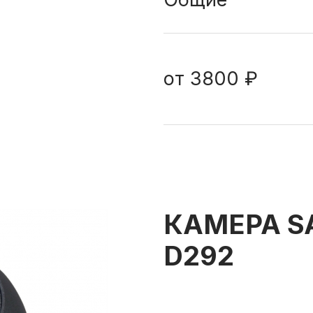
от
3800 ₽
КАМЕРА SA
D292