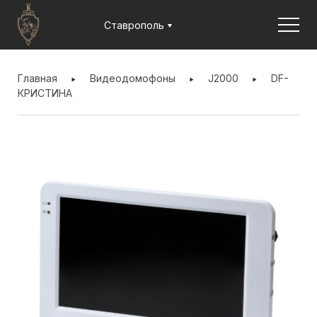
Jump to navigation
Ставрополь
ВЫ
ЗДЕСЬ
Главная
Видеодомофоны
J2000
DF-
КРИСТИНА