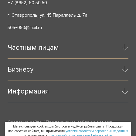
+7 (8652) 50 50 50
г. Ставрополь, ул. 45 Параллель д. 7а
505-050@mail.ru
Частным лицам
Бизнесу
Информация
Создание сайта / Продвижение сайта
nelset.com
Мы используем cookies для быстрой и удобной работы сайта. Продолжая
пользоваться сайтом, вы принимаете
условия обработки персональных данных
© 2001-2026 ГК «Витязь»
и соглашаетесь с
политикой использования файлов cookies