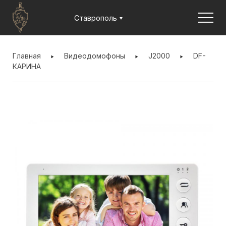
Jump to navigation
Ставрополь
ВЫ
ЗДЕСЬ
Главная
Видеодомофоны
J2000
DF-
КАРИНА