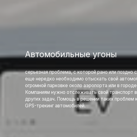
Автомобильные угоны
серьезная проблема, с которой рано или поздно 
еще нередко необходимо отыскать свой автомобил
огромной парковке около аэропорта или в город
Компаниям нужно отслеживать свой транспорт во
других задач. Помощь в решении таких проблем
GPS-трекинг автомобилей.