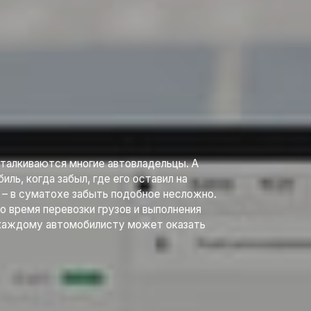
сталкиваются многие автовладельцы. А
ь, когда забыл, где его оставил на
е – в суматохе забыть подобное несложно.
 время перевозки грузов и выполнения
 каждому автомобилисту может оказать