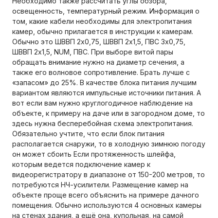
Необходимо также рассчитать углы обзора,
освещенность, температурный режим. Информация о
том, какие кабели необходимы для электропитания
камер, обычно прилагается в инструкции к камерам.
Обычно это ШВВП 2х0,75, ШВВП 2х1,5, ПВС 3х0,75,
ШВВП 2х1,5, NUM, ПВС. При выборе витой пары
обращать внимание нужно на диаметр сечения, а
также его волновое сопротивление. Брать лучше с
«запасом» до 25%. В качестве блока питания лучшим
вариантом являются импульсные источники питания. А
вот если вам нужно круглогодичное наблюдение на
объекте, к примеру на даче или в загородном доме, то
здесь нужна бесперебойная схема электропитания.
Обязательно учтите, что если блок питания
располагается снаружи, то в холодную зимнюю погоду
он может сбоить Если протяженность шлейфа,
которым ведется подключение камер к
видеорегистратору в диапазоне от 150-200 метров, то
потребуются НЧ-усилители. Размещение камер на
объекте проще всего объяснить на примере дачного
помещения. Обычно используются 4 основных камеры
на стенах здания, а ещё она, купольная, на самой