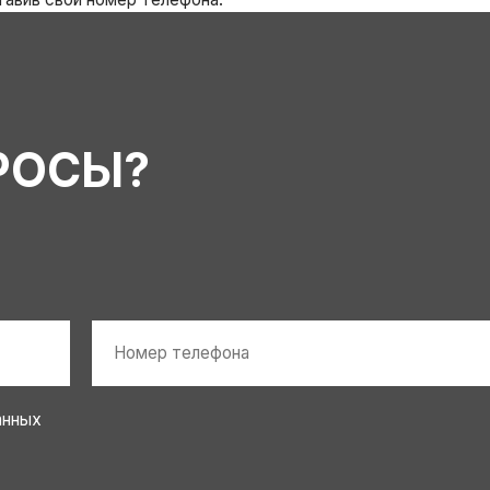
РОСЫ?
Номер
телефона
*
анных