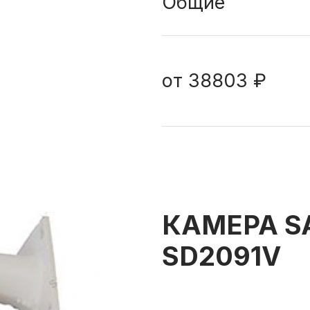
Общие
от
38803 ₽
КАМЕРА SA
SD2091V