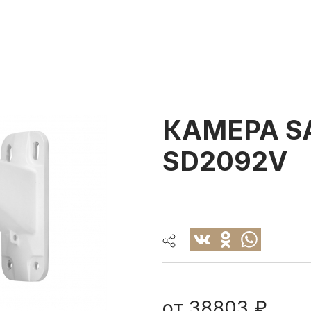
КАМЕРА SA
SD2092V
от
38803 ₽