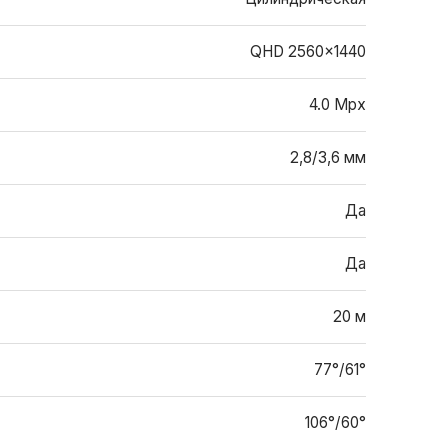
QHD 2560x1440
4.0 Mpx
2,8/3,6 мм
Да
Да
20 м
77°/61°
106°/60°