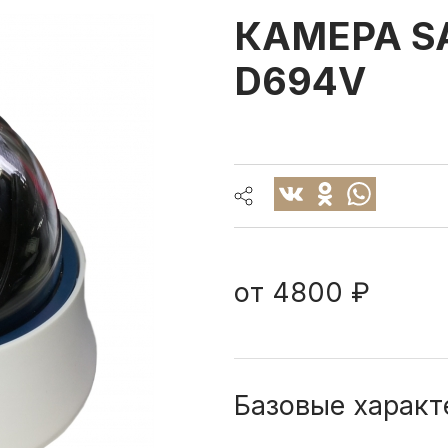
КАМЕРА SA
D694V
от
4800 ₽
Базовые характ