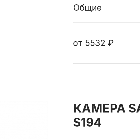
Общие
от
5532 ₽
КАМЕРА SA
S194